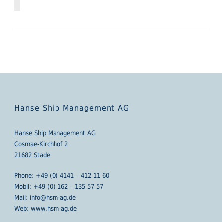
Hanse Ship Management AG
Hanse Ship Management AG
Cosmae-Kirchhof 2
21682 Stade
Phone:
+49 (0) 4141 – 412 11 60
Mobil:
+49 (0) 162 – 135 57 57
Mail:
info@hsm-ag.de
Web: www.hsm-ag.de