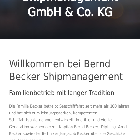
GmbH & Co. KG
Willkommen bei Bernd
Becker Shipmanagement
Familienbetrieb mit langer Tradition
Die Familie Becker betreibt Seeschifffahrt seit mehr als 100 Jahren
und hat sich zum leistungsstarken, kompetenten
Schifffahrtsunternehmen entwickelt. In dritter und vierter
Generation wachen derzeit Kapitän Bernd Becker, Dipl. Ing. Arnd
Becker sowie der Techniker Jan-Jacob Becker über die Geschicke